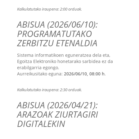
Kalkulatutako iraupena:
2:00 orduak
.
ABISUA (2026/06/10):
PROGRAMATUTAKO
ZERBITZU ETENALDIA
Sistema informatikoen eguneratzea dela eta,
Egoitza Elektroniko honetarako sarbidea ez da
erabilgarria egongo.
Aurreikusitako eguna:
2026/06/10, 08:00 h
.
Kalkulatutako iraupena:
2:30 orduak
.
ABISUA (2026/04/21):
ARAZOAK ZIURTAGIRI
DIGITALEKIN