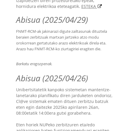
izapidetzen diren prozeduretako epeak,
hornidura elektrikoa eteteagatik.
ESTEKA
Abisua (2025/04/29)
FNMT-RCM-ak jakinarazi digute zailtasunak dituztela
beraien zerbitzuak martxan jartzeko atzo modu
orokorrean gertatutako arazo elektrikoak direla eta.
Arazo hau FNMT-RCM-ko ziurtagiriei eragiten die.
Barkatu eragozpenak.
Abisua (2025/04/26)
Unibertsitatetik kanpoko sistemetan mantentze-
lanetarako planifikatu diren jarduketen ondorioz,
Cl@ve sistemak ematen dituen zerbitzu batzuk
eten egin daitezke 2025ko apirilaren 26an,
08:00etatik 14:00era gutxi gorabehera.
Eten horiek NUPeko zerbitzuren eta/edo
aplikazioren baten funtzionamenduari eragiten