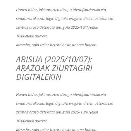
Honen bidez, jakinarazten dizugu identifikaziorako eta
sinadurarako ziurtagiri digitalei eragiten dieten ustekabeko
zenbait arazo detektatu ditugula 2025/10/17(e)ko
10:00etatik aurrera.
Mesedez, saia zaitez berriro beste uneren batean.
ABISUA (2025/10/07):
ARAZOAK ZIURTAGIRI
DIGITALEKIN
Honen bidez, jakinarazten dizugu identifikaziorako eta
sinadurarako ziurtagiri digitalei eragiten dieten ustekabeko
zenbait arazo detektatu ditugula 2025/10/07(e)ko
10:00etatik aurrera.
Mesedez, saia zaitez berriro beste uneren batean.