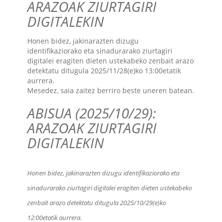
ARAZOAK ZIURTAGIRI
DIGITALEKIN
Honen bidez, jakinarazten dizugu
identifikaziorako eta sinadurarako ziurtagiri
digitalei eragiten dieten ustekabeko zenbait arazo
detektatu ditugula 2025/11/28(e)ko 13:00etatik
aurrera.
Mesedez, saia zaitez berriro beste uneren batean.
ABISUA (2025/10/29):
ARAZOAK ZIURTAGIRI
DIGITALEKIN
Honen bidez, jakinarazten dizugu identifikaziorako eta
sinadurarako ziurtagiri digitalei eragiten dieten ustekabeko
zenbait arazo detektatu ditugula 2025/10/29(e)ko
12:00etatik aurrera.