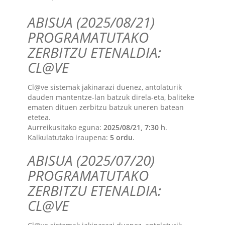
ABISUA (2025/08/21)
PROGRAMATUTAKO
ZERBITZU ETENALDIA:
CL@VE
Cl@ve sistemak jakinarazi duenez, antolaturik
dauden mantentze-lan batzuk direla-eta, baliteke
ematen dituen zerbitzu batzuk uneren batean
etetea.
Aurreikusitako eguna:
2025/08/21, 7:30 h
.
Kalkulatutako iraupena:
5 ordu
.
ABISUA (2025/07/20)
PROGRAMATUTAKO
ZERBITZU ETENALDIA:
CL@VE