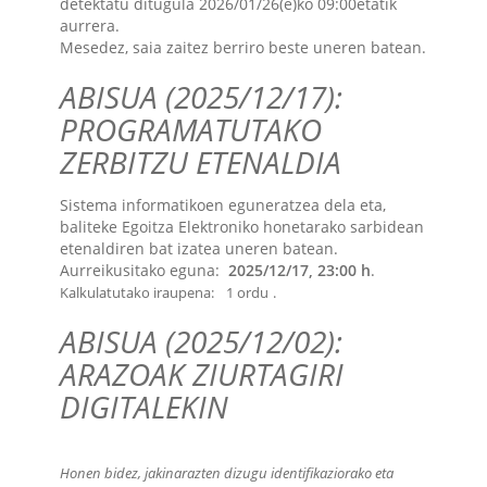
detektatu ditugula 2026/01/26(e)ko 09:00etatik
aurrera.
Mesedez, saia zaitez berriro beste uneren batean.
ABISUA (2025/12/17):
PROGRAMATUTAKO
ZERBITZU ETENALDIA
Sistema informatikoen eguneratzea dela eta,
baliteke Egoitza Elektroniko honetarako sarbidean
etenaldiren bat izatea uneren batean.
Aurreikusitako eguna:
2025/12/17, 23:00 h
.
Kalkulatutako iraupena:
1 ordu
.
ABISUA (2025/12/02):
ARAZOAK ZIURTAGIRI
DIGITALEKIN
Honen bidez, jakinarazten dizugu identifikaziorako eta