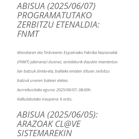
ABISUA (2025/06/07)
PROGRAMATUTAKO
ZERBITZU ETENALDIA:
FNMT
Monetaren eta Tinbrearen Espainiako Fabrika Nazionalak
(FNMT) jakinarazi duenez, antolaturik dauden mantentze-
lan batzuk direla-eta, baliteke ematen dituen zerbitzu
batzuk uneren batean etetea.
Aurreikusitako eguna:
2025/06/07, 08:00h
.
Kalkulatutako iraupena:
6 ordu
.
ABISUA (2025/06/05):
ARAZOAK CL@VE
SISTEMAREKIN