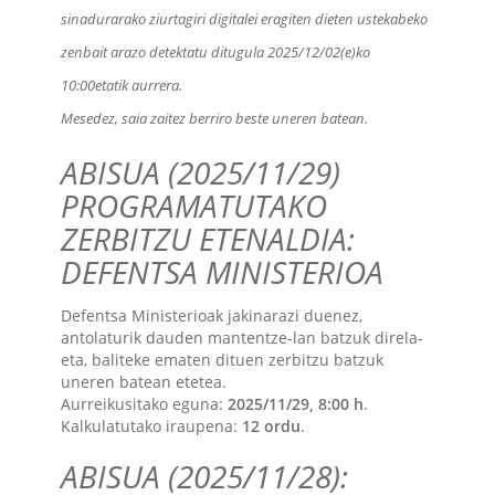
sinadurarako ziurtagiri digitalei eragiten dieten ustekabeko
zenbait arazo detektatu ditugula 2025/12/02(e)ko
10:00etatik aurrera.
Mesedez, saia zaitez berriro beste uneren batean.
ABISUA (2025/11/29)
PROGRAMATUTAKO
ZERBITZU ETENALDIA:
DEFENTSA MINISTERIOA
Defentsa Ministerioak jakinarazi duenez,
antolaturik dauden mantentze-lan batzuk direla-
eta, baliteke ematen dituen zerbitzu batzuk
uneren batean etetea.
Aurreikusitako eguna:
2025/11/29, 8:00 h
.
Kalkulatutako iraupena:
12 ordu
.
ABISUA (2025/11/28):