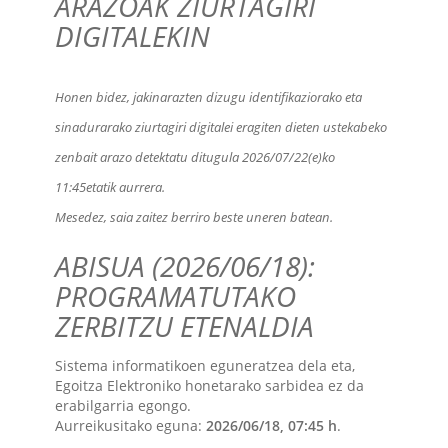
ARAZOAK ZIURTAGIRI
DIGITALEKIN
Honen bidez, jakinarazten dizugu identifikaziorako eta
sinadurarako ziurtagiri digitalei eragiten dieten ustekabeko
zenbait arazo detektatu ditugula 2026/07/22(e)ko
11:45etatik aurrera.
Mesedez, saia zaitez berriro beste uneren batean.
ABISUA (2026/06/18):
PROGRAMATUTAKO
ZERBITZU ETENALDIA
Sistema informatikoen eguneratzea dela eta,
Egoitza Elektroniko honetarako sarbidea ez da
erabilgarria egongo.
Aurreikusitako eguna:
2026/06/18, 07:45 h
.