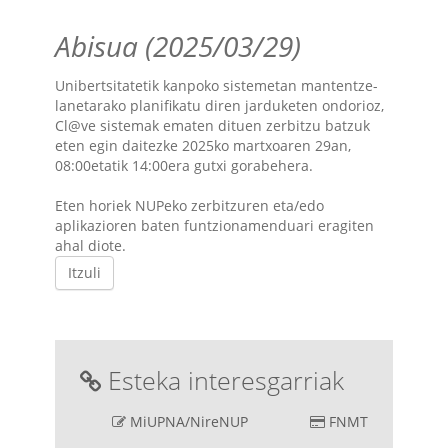
Abisua (2025/03/29)
Unibertsitatetik kanpoko sistemetan mantentze-
lanetarako planifikatu diren jarduketen ondorioz,
Cl@ve sistemak ematen dituen zerbitzu batzuk
eten egin daitezke 2025ko martxoaren 29an,
08:00etatik 14:00era gutxi gorabehera.
Eten horiek NUPeko zerbitzuren eta/edo
aplikazioren baten funtzionamenduari eragiten
ahal diote.
Itzuli
Esteka interesgarriak
MiUPNA/NireNUP
FNMT