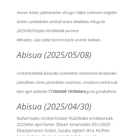
Honen bidez, jakinarazten dizugu Cl@ve sistemari eragiten
dioten ustekabeko zenbait arazo detektatu ditugula
2025/06/05(e)ko 09:00etatik aurrera.
Mesedez, saia zaitez berriro beste uneren batean.
Abisua (2025/05/08)
Unibertsitatetik kanpoko sistemetan mantentze-lanetarako
planifikatu diren jarduketen ondorioz, sinadura zerbitzuak
eten egin daitezke
17:00etatik 18:00etara
gutxi gorabehera.
Abisua (2025/04/30)
Nafarroako Unibertsitate Publikoko errektoreak,
2025eko apirilaren 30ean emandako 851/2025
Ebazpenaren bidez, luzatu egiten dira NUPen