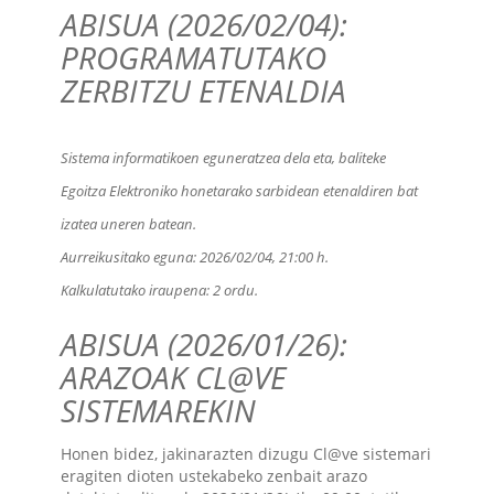
ABISUA (2026/02/04):
PROGRAMATUTAKO
ZERBITZU ETENALDIA
Sistema informatikoen eguneratzea dela eta, baliteke
Egoitza Elektroniko honetarako sarbidean etenaldiren bat
izatea uneren batean.
Aurreikusitako eguna:
2026/02/04, 21:00 h
.
Kalkulatutako iraupena:
2 ordu
.
ABISUA (2026/01/26):
ARAZOAK CL@VE
SISTEMAREKIN
Honen bidez, jakinarazten dizugu Cl@ve sistemari
eragiten dioten ustekabeko zenbait arazo