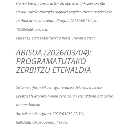
Honen bidez, jakinarazten dizugu identifikaziorako eta
sinadurarako ziurtagiri digitalei eragiten dieten ustekabeko
zenbait arazo detektatu ditugula 2026/04/21(e)ko
10:30etatik aurrera.
Mesedez, saia zaitez berriro beste uneren batean.
ABISUA (2026/03/04):
PROGRAMATUTAKO
ZERBITZU ETENALDIA
Sistema informatikoen eguneratzea dela eta, baliteke
Egoitza Elektroniko honen zerbitzuan etenaldiren bat izatea
uneren batean.
Aurreikusitako eguna:
2026/03/04, 22:30 h
.
Kalkulatutako iraupena:
1 ordu
.