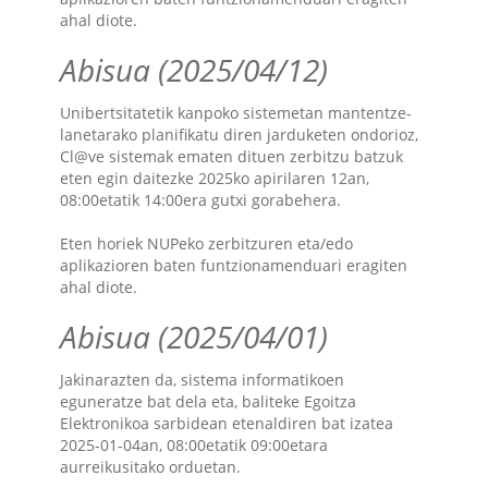
ahal diote.
Abisua (2025/04/12)
Unibertsitatetik kanpoko sistemetan mantentze-
lanetarako planifikatu diren jarduketen ondorioz,
Cl@ve sistemak ematen dituen zerbitzu batzuk
eten egin daitezke 2025ko apirilaren 12an,
08:00etatik 14:00era gutxi gorabehera.
Eten horiek NUPeko zerbitzuren eta/edo
aplikazioren baten funtzionamenduari eragiten
ahal diote.
Abisua (2025/04/01)
Jakinarazten da, sistema informatikoen
eguneratze bat dela eta, baliteke Egoitza
Elektronikoa sarbidean etenaldiren bat izatea
2025-01-04an, 08:00etatik 09:00etara
aurreikusitako orduetan.