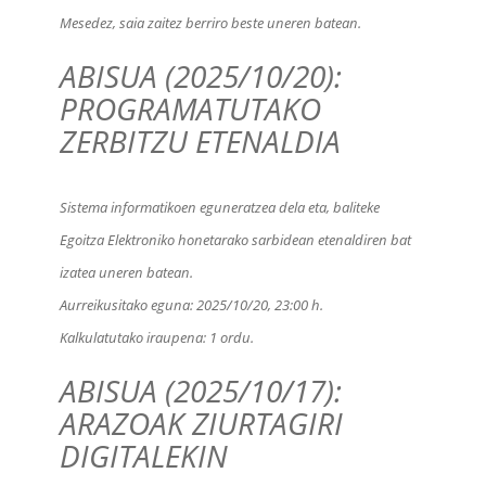
Mesedez, saia zaitez berriro beste uneren batean.
ABISUA (2025/10/20):
PROGRAMATUTAKO
ZERBITZU ETENALDIA
Sistema informatikoen eguneratzea dela eta, baliteke
Egoitza Elektroniko honetarako sarbidean etenaldiren bat
izatea uneren batean.
Aurreikusitako eguna:
2025/10/20, 23:00 h
.
Kalkulatutako iraupena:
1 ordu
.
ABISUA (2025/10/17):
ARAZOAK ZIURTAGIRI
DIGITALEKIN