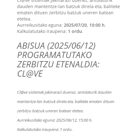
Cl@ve sistemak jakinarazi duenez, antolaturik
dauden mantentze-lan batzuk direla-eta, baliteke
ematen dituen zerbitzu batzuk uneren batean
etetea.
Aurreikusitako eguna:
2025/07/20, 10:00 h
.
Kalkulatutako iraupena:
1 ordu
.
ABISUA (2025/06/12)
PROGRAMATUTAKO
ZERBITZU ETENALDIA:
CL@VE
Cl@ve sistemak jakinarazi duenez, antolaturik dauden
mantentze-lan batzuk direla-eta, baliteke ematen dituen
zerbitzu batzuk uneren batean etetea.
Aurreikusitako eguna:
2025/06/12, 15:00 h
.
Kalkulatutako iraupena:
1 ordu
.